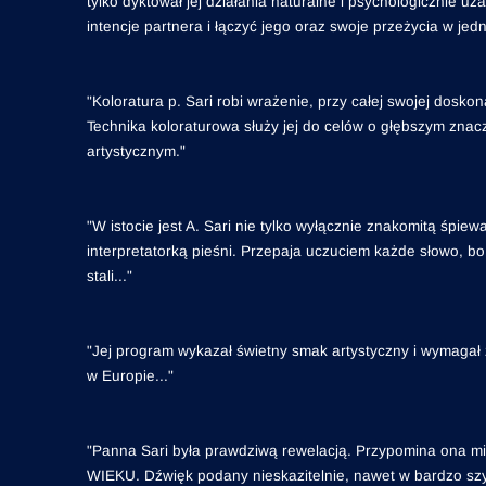
tylko dyktował jej działania naturalne i psychologicznie 
intencje partnera i łączyć jego oraz swoje przeżycia w jed
"Koloratura p. Sari robi wrażenie, przy całej swojej doskona
Technika koloraturowa służy jej do celów o głębszym znac
artystycznym."
"W istocie jest A. Sari nie tylko wyłącznie znakomitą śpi
interpretatorką pieśni. Przepaja uczuciem każde słowo, bo 
stali..."
"Jej program wykazał świetny smak artystyczny i wymagał zn
w Europie..."
"Panna Sari była prawdziwą rewelacją. Przypomina on
WIEKU. Dźwięk podany nieskazitelnie, nawet w bardzo szyb