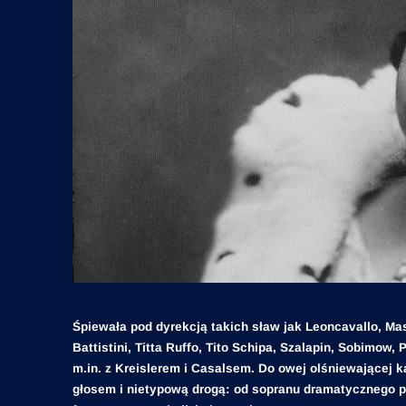
Śpiewała pod dyrekcją takich sław jak Leoncavallo, Masc
Battistini, Titta Ruffo, Tito Schipa, Szalapin, Sobimow,
m.in. z Kreislerem i Casalsem. Do owej olśniewającej k
głosem i nietypową drogą: od sopranu dramatycznego pr