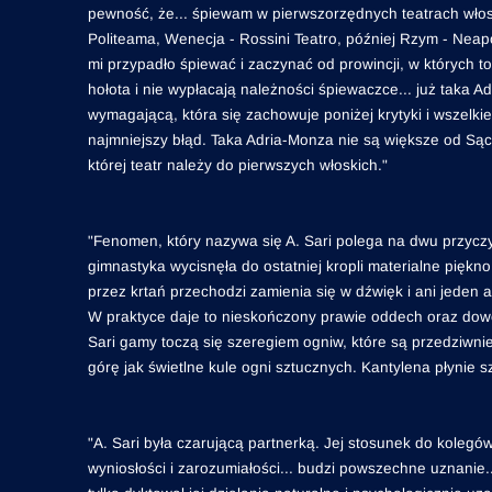
pewność, że... śpiewam w pierwszorzędnych teatrach włoski
Politeama, Wenecja - Rossini Teatro, później Rzym - Neapo
mi przypadło śpiewać i zaczynać od prowincji, w których to
hołota i nie wypłacają należności śpiewaczce... już taka A
wymagającą, która się zachowuje poniżej krytyki i wszelk
najmniejszy błąd. Taka Adria-Monza nie są większe od Sąc
której teatr należy do pierwszych włoskich."
"Fenomen, który nazywa się A. Sari polega na dwu przyczy
gimnastyka wycisnęła do ostatniej kropli materialne piękno
przez krtań przechodzi zamienia się w dźwięk i ani jeden
W praktyce daje to nieskończony prawie oddech oraz dowo
Sari gamy toczą się szeregiem ogniw, które są przedziwni
górę jak świetlne kule ogni sztucznych. Kantylena płynie sz
"A. Sari była czarującą partnerką. Jej stosunek do koleg
wyniosłości i zarozumiałości... budzi powszechne uznanie..