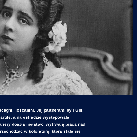
agni, Toscanini. Jej partnerami byli Gili,
 Partile, a na estradzie występowała
ariery doszła niełatwo, wytrwałą pracą nad
zechodząc w koloraturę, która stała się