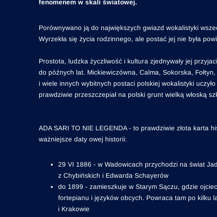
fenomenem w skali światowej.
Porównywano ją do największych gwiazd wokalistyki wsze
Wyrzekła się życia rodzinnego, ale postać jej nie była pow
Prostota, ludzka życzliwość i kultura zjednywały jej przyja
do późnych lat. Mickiewiczówna, Calma, Sokorska, Fołtyn,
i wiele innych wybitnych postaci polskiej wokalistyki uczył
prawdziwie przeszczepiał na polski grunt wielką włoską sz
ADA SARI TO NIE LEGENDA - to prawdziwie złota karta histo
ważniejsze daty owej historii:
29 VI 1886 - w Wadowicach przychodzi na świat Ja
z Chybińskich i Edwarda Schayerów
do 1899 - zamieszkuje w Starym Sączu, gdzie ojciec 
fortepianu i języków obcych. Powraca tam po kilku
i Krakowie