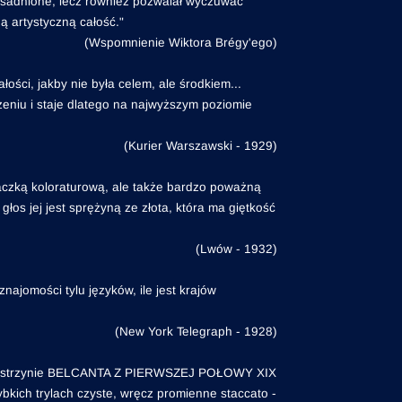
uzasadnione, lecz również pozwalał wyczuwać
ną artystyczną całość."
(Wspomnienie Wiktora Brégy'ego)
łości, jakby nie była celem, ale środkiem...
zeniu i staje dlatego na najwyższym poziomie
(Kurier Warszawski - 1929)
ewaczką koloraturową, ale także bardzo poważną
głos jej jest sprężyną ze złota, która ma giętkość
(Lwów - 1932)
ajomości tylu języków, ile jest krajów
(New York Telegraph - 1928)
a mistrzynie BELCANTA Z PIERWSZEJ POŁOWY XIX
kich trylach czyste, wręcz promienne staccato -