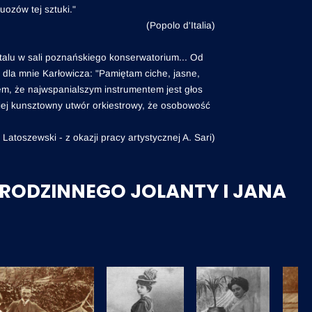
uozów tej sztuki."
(Popolo d'Italia)
italu w sali poznańskiego konserwatorium... Od
t dla mnie Karłowicza: "Pamiętam ciche, jasne,
em, że najwspanialszym instrumentem jest głos
ziej kunsztowny utwór orkiestrowy, że osobowość
. Latoszewski - z okazji pracy artystycznej A. Sari)
RODZINNEGO JOLANTY I JANA