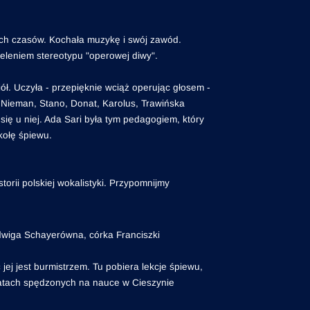
ch czasów. Kochała muzykę i swój zawód.
ieleniem stereotypu "operowej diwy".
ciół. Uczyła - przepięknie wciąż operując głosem -
 Nieman, Stano, Donat, Karolus, Trawińska
o się u niej. Ada Sari była tym pedagogiem, który
kołę śpiewu.
rii polskiej wokalistyki. Przypomnijmy
dwiga Schayerówna, córka Franciszki
jej jest burmistrzem. Tu pobiera lekcje śpiewu,
 latach spędzonych na nauce w Cieszynie