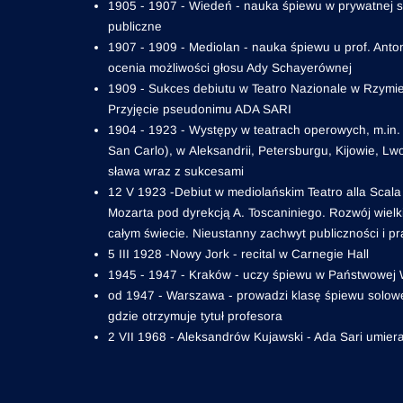
1905 - 1907 - Wiedeń - nauka śpiewu w prywatnej s
publiczne
1907 - 1909 - Mediolan - nauka śpiewu u prof. Anto
ocenia możliwości głosu Ady Schayerównej
1909 - Sukces debiutu w Teatro Nazionale w Rzymie
Przyjęcie pseudonimu ADA SARI
1904 - 1923 - Występy w teatrach operowych, m.in. 
San Carlo), w Aleksandrii, Petersburgu, Kijowie, 
sława wraz z sukcesami
12 V 1923 -Debiut w mediolańskim Teatro alla Scala
Mozarta pod dyrekcją A. Toscaniniego. Rozwój wielki
całym świecie. Nieustanny zachwyt publiczności i pr
5 III 1928 -Nowy Jork - recital w Carnegie Hall
1945 - 1947 - Kraków - uczy śpiewu w Państwowej
od 1947 - Warszawa - prowadzi klasę śpiewu solo
gdzie otrzymuje tytuł profesora
2 VII 1968 - Aleksandrów Kujawski - Ada Sari umier