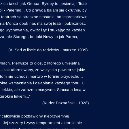
ch takich jak Genua. Byłoby to: jesienią - Teatr
l - Palermo... Co prawda bałam się okrutnie, by
 teatrach są straszne stosunki, bo impresariowie
dria-Monza obok nas ma swój teatr i publiczność
iego wychowania, gwiżdżąc i stukając za każden
za, ale Starego, bo taki Nowy to jak Parma,
(A. Sari w liście do rodziców - marzec 1909)
nach. Pierwsze to głos, z którego umiejętna
... tak uformowany, że wszystko powietrze jakie
 atom nie uchodzi martwo w formie przydechu...
lne wzmacniania i osłabiania każdego tonu. U
e lekkie, ale zarazem masywne. Staccata lecą w
erokim łukiem..."
(Kurier Poznański - 1928)
ów całkowicie pozbawiony nieprzyjemnej
. Jej szczery i żywy temperament aktorski nie