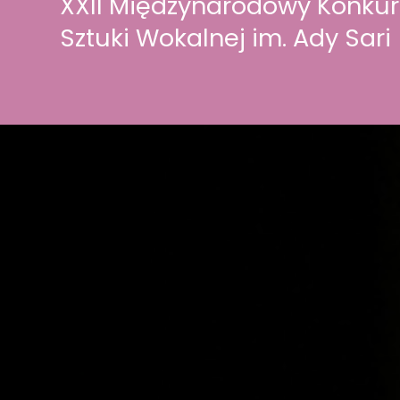
XXII Międzynarodowy Konkur
Sztuki Wokalnej im. Ady Sari