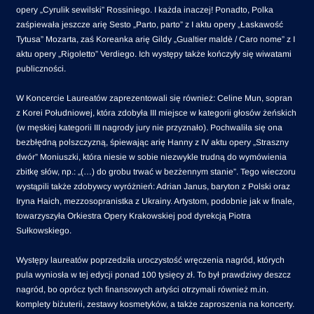
opery „Cyrulik sewilski” Rossiniego. I każda inaczej! Ponadto, Polka
zaśpiewała jeszcze arię Sesto „Parto, parto” z I aktu opery „Łaskawość
Tytusa” Mozarta, zaś Koreanka arię Gildy „Gualtier maldè / Caro nome” z I
aktu opery „Rigoletto” Verdiego. Ich występy także kończyły się wiwatami
publiczności.
W Koncercie Laureatów zaprezentowali się również: Celine Mun, sopran
z Korei Południowej, która zdobyła III miejsce w kategorii głosów żeńskich
(w męskiej kategorii III nagrody jury nie przyznało). Pochwaliła się ona
bezbłędną polszczyzną, śpiewając arię Hanny z IV aktu opery „Straszny
dwór” Moniuszki, która niesie w sobie niezwykle trudną do wymówienia
zbitkę słów, np.: „(…) do grobu trwać w bezżennym stanie”. Tego wieczoru
wystąpili także zdobywcy wyróżnień: Adrian Janus, baryton z Polski oraz
Iryna Haich, mezzosopranistka z Ukrainy. Artystom, podobnie jak w finale,
towarzyszyła Orkiestra Opery Krakowskiej pod dyrekcją Piotra
Sułkowskiego.
Występy laureatów poprzedziła uroczystość wręczenia nagród, których
pula wyniosła w tej edycji ponad 100 tysięcy zł. To był prawdziwy deszcz
nagród, bo oprócz tych finansowych artyści otrzymali również m.in.
komplety biżuterii, zestawy kosmetyków, a także zaproszenia na koncerty.