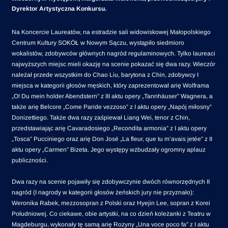
Dyrektor Artystyczna Konkursu.
Na Koncercie Laureatów, na estradzie sali widowiskowej Małopolskiego
Centrum Kultury SOKÓŁ w Nowym Sączu, wystąpiło siedmioro
wokalistów, zdobywców głównych nagród regulaminowych. Tylko laureaci
najwyższych miejsc mieli okazję na scenie pokazać się dwa razy. Wieczór
należał przede wszystkim do Chao Liu, barytona z Chin, zdobywcy I
miejsca w kategorii głosów męskich, który zaprezentował arię Wolframa
„O! Du mein holder Abendstern” z III aktu opery „Tannhäuser” Wagnera, a
także arię Belcore „Come Paride vezzoso” z I aktu opery „Napój miłosny”
Donizettiego. Także dwa razy zaśpiewał Liang Wei, tenor z Chin,
przedstawiając arię Cavaradosiego „Recondita armonia” z I aktu opery
„Tosca” Pucciniego oraz arię Don José „La fleur, que tu m’avais jetée” z II
aktu opery „Carmen” Bizeta. Jego występy wzbudzały ogromny aplauz
publiczności.
Dwa razy na scenie pojawiły się zdobywczynie dwóch równorzędnych II
nagród (I nagrody w kategorii głosów żeńskich jury nie przyznało):
Weronika Rabek, mezzosopran z Polski oraz Hyejin Lee, sopran z Korei
Południowej. Co ciekawe, obie artystki, na co dzień koleżanki z Teatru w
Magdeburgu, wykonały tę samą arię Rozyny „Una voce poco fa” z I aktu