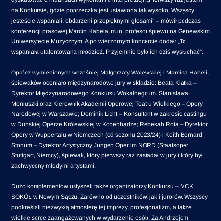
dyskutować o niuansach wykonań i o interpretacji. „Pierwszy raz jestem
na Konkursie, gdzie poprzeczka jest ustawiona tak wysoko. Wszyscy
jesteście wspaniali, obdarzeni przepięknymi głosami” – mówił podczas
konferencji prasowej Marcin Habela, m.in. profesor śpiewu na Genewskim
Uniwersytecie Muzycznym. A po wieczornym koncercie dodał: „To
wspaniała utalentowana młodzież. Przyjemnie było ich dziś wysłuchać”.
Oprócz wymienionych wcześniej Małgorzaty Walewskiej i Marcina Habeli,
śpiewaków oceniało międzynarodowe jury w składzie: Beata Klatka –
Dyrektor Międzynarodowego Konkursu Wokalnego im. Stanisława
Moniuszki oraz Kierownik Akademii Operowej Teatru Wielkiego – Opery
Narodowej w Warszawie; Dominik Licht – Konsultant w zakresie castingu
w Duńskiej Operze Królewskiej w Kopenhadze; Rebekah Rota – Dyrektor
Opery w Wuppertalu w Niemczech (od sezonu 2023/24) i Keith Bernard
Stonum – Dyrektor Artystyczny Jungen Oper im NORD (Staatsoper
Stuttgart, Niemcy), śpiewak, który pierwszy raz zasiadał w jury i który był
zachwycony młodymi artystami.
Dużo komplementów usłyszeli także organizatorzy Konkursu – MCK
SOKÓŁ w Nowym Sączu. Zarówno od uczestników, jak i jurorów. Wszyscy
podkreślali niezwykłą atmosferę tej imprezy, profesjonalizm, a także
wielkie serce zaangażowanych w wydarzenie osób. Za Andrzejem