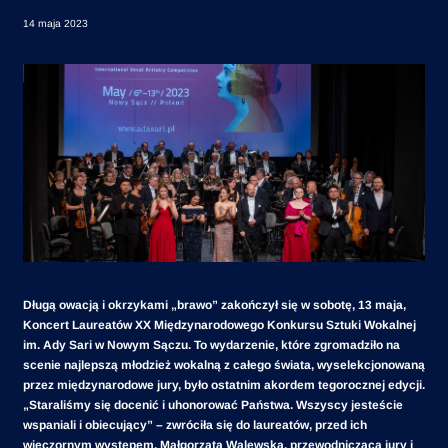
14 maja 2023
Długą owacją i okrzykami „brawo” zakończył się w sobotę, 13 maja,
Koncert Laureatów XX Międzynarodowego Konkursu Sztuki Wokalnej
im. Ady Sari w Nowym Sączu. To wydarzenie, które zgromadziło na
scenie najlepszą młodzież wokalną z całego świata, wyselekcjonowaną
przez międzynarodowe jury, było ostatnim akordem tegorocznej edycji.
„Staraliśmy się docenić i uhonorować Państwa. Wszyscy jesteście
wspaniali i obiecujący” – zwróciła się do laureatów, przed ich
wieczornym występem, Małgorzata Walewska, przewodnicząca jury i