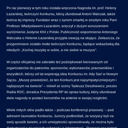
Po raz pierwszy w tym roku została wręczona Nagroda im. prof. Heleny
Łazarskiej, twórczyni Konkursu, którą ufundował Antoni Malczak, także
twórca tej imprezy. Fundator wraz z synem zmarłej w zeszłym roku Pani
Profesor, Władysławem Łazarskim, wręczył z dużym wzruszeniem
wyróżnienie Justynie Khil z Polski. Publiczność wspomnienie Antoniego
Malczaka o Helenie Łazarskiej przyjęła owacją na stojąco. Zwłaszcza, że
przypomniane zostało motto twórczyni Konkursu, będące wskazówką dla
młodych: „Kochaj muzykę w sobie, a nie siebie w muzyce”.
W części oficjalnej nie zabrakło też podziękowań kierowanych od
organizatorów do patronów, sponsorów, wykonawców, pracowników i
wszystkich, którzy od lat wspierają ideę Konkursu im. Ady Sari w Nowym
Sączu. „Muszę powiedzieć, że ten Konkurs jest najsympatyczniejszym i
najlepszym na świecie” – mówił ze sceny Tadeusz Deszkiewicz, prezes
Radia RDC, doradca Prezydenta RP do spraw kultury, który ufundował
dwie nagrody w postaci koncertów na antenie w swojej rozgłośni.
Wiele miłych słów padło także – podczas konferencji prasowej – pod
adresem laureatów Konkursu. Jurorzy podkreślali, że wszyscy byli na
swój sposób świetni, a ich umiejętności spowodowały, że można było