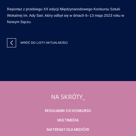
Reportaż z przebiegu XX edycji Międzynarodowego Konkursu Sztuki
Wokalnej im. Ady Sari, który odbył się w dniach 6–13 maja 2023 roku w
Nowym Sączu.
WRÓĆ DO LISTY AKTUALNOŚCI
Stopka
NA SKRÓTY_
REGULAMIN XXI KONKURSU
MULTIMEDIA
MATERIAŁY DLA MEDIÓW