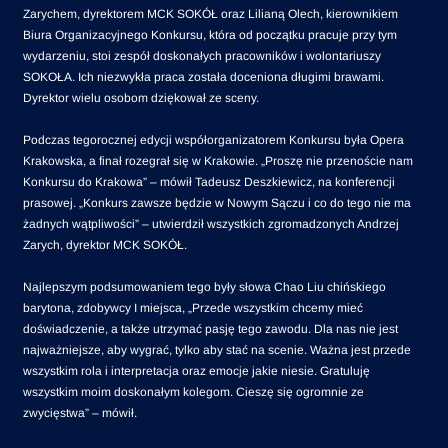
Zarychem, dyrektorem MCK SOKÓŁ oraz Lilianą Olech, kierownikiem
Biura Organizacyjnego Konkursu, która od początku pracuje przy tym
wydarzeniu, stoi zespół doskonałych pracowników i wolontariuszy
SOKOŁA. Ich niezwykła praca została doceniona długimi brawami.
Dyrektor wielu osobom dziękował ze sceny.
Podczas tegorocznej edycji współorganizatorem Konkursu była Opera
Krakowska, a finał rozegrał się w Krakowie. „Proszę nie przenoście nam
Konkursu do Krakowa” – mówił Tadeusz Deszkiewicz, na konferencji
prasowej. „Konkurs zawsze będzie w Nowym Sączu i co do tego nie ma
żadnych wątpliwości” – utwierdził wszystkich zgromadzonych Andrzej
Zarych, dyrektor MCK SOKÓŁ.
Najlepszym podsumowaniem tego były słowa Chao Liu chińskiego
barytona, zdobywcy I miejsca, „Przede wszystkim chcemy mieć
doświadczenie, a także utrzymać pasję tego zawodu. Dla nas nie jest
najważniejsze, aby wygrać, tylko aby stać na scenie. Ważna jest przede
wszystkim rola i interpretacja oraz emocje jakie niesie. Gratuluję
wszystkim moim doskonałym kolegom. Cieszę się ogromnie ze
zwycięstwa” – mówił.