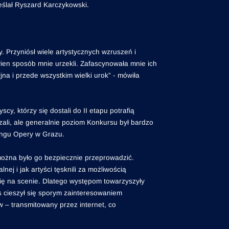
eślał Ryszard Karczykowski.
. Przyniósł wiele artystycznych wzruszeń i
wien sposób mnie urzekli. Zafascynowała mnie ich
na i przede wszystkim wielki urok” - mówiła
, którzy się dostali do II etapu potrafią
jrzali, ale generalnie poziom Konkursu był bardzo
tingu Opery w Grazu.
można było go bezpiecznie przeprowadzić.
ej i jak artyści tęsknili za możliwością
się na scenie. Dlatego występom towarzyszyły
s cieszył się sporym zainteresowaniem
w – transmitowany przez internet, co