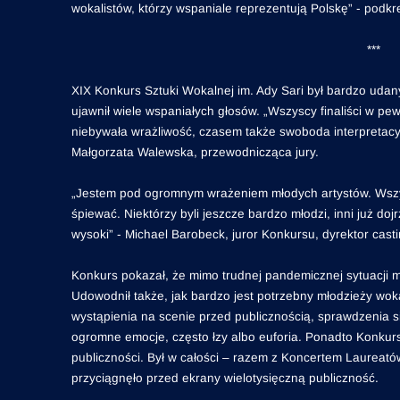
wokalistów, którzy wspaniale reprezentują Polskę” - podkr
***
XIX Konkurs Sztuki Wokalnej im. Ady Sari był bardzo udany
ujawnił wiele wspaniałych głosów. „Wszyscy finaliści w pe
niebywała wrażliwość, czasem także swoboda interpretacyj
Małgorzata Walewska, przewodnicząca jury.
„Jestem pod ogromnym wrażeniem młodych artystów. Wszyscy
śpiewać. Niektórzy byli jeszcze bardzo młodzi, inni już do
wysoki” - Michael Barobeck, juror Konkursu, dyrektor cas
Konkurs pokazał, że mimo trudnej pandemicznej sytuacji 
Udowodnił także, jak bardzo jest potrzebny młodzieży wokaln
wystąpienia na scenie przed publicznością, sprawdzenia 
ogromne emocje, często łzy albo euforia. Ponadto Konkur
publiczności. Był w całości – razem z Koncertem Laureató
przyciągnęło przed ekrany wielotysięczną publiczność.