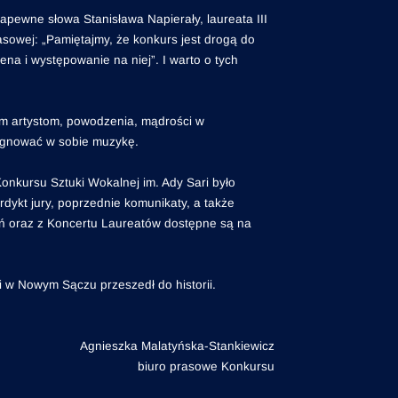
ewne słowa Stanisława Napierały, laureata III
sowej: „Pamiętajmy, że konkurs jest drogą do
na i występowanie na niej”. I warto o tych
ym artystom, powodzenia, mądrości w
lęgnować w sobie muzykę.
nkursu Sztuki Wokalnej im. Ady Sari było
kt jury, poprzednie komunikaty, a także
ań oraz z Koncertu Laureatów dostępne są na
 w Nowym Sączu przeszedł do historii.
Agnieszka Malatyńska-Stankiewicz
biuro prasowe Konkursu