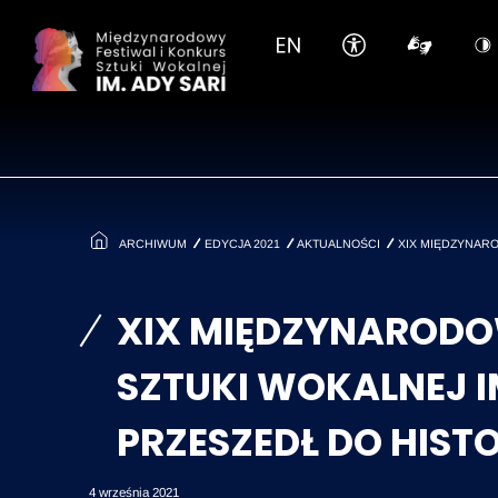
Pomiń
ARCHIWUM
EDYCJA 2021
AKTUALNOŚCI
XIX MIĘDZYNARO
XIX MIĘDZYNAROD
SZTUKI WOKALNEJ I
PRZESZEDŁ DO HISTO
4 września 2021