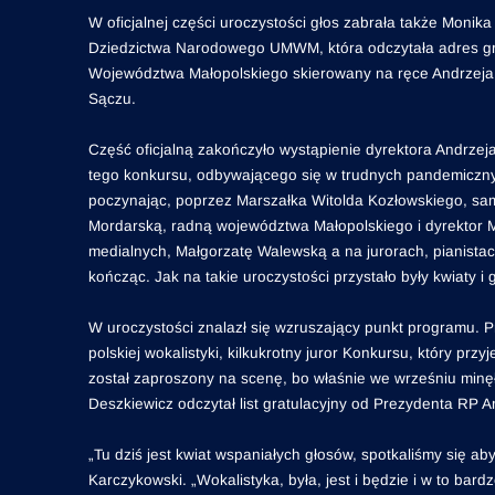
W oficjalnej części uroczystości głos zabrała także Monik
Dziedzictwa Narodowego UMWM, która odczytała adres gra
Województwa Małopolskiego skierowany na ręce Andrze
Sączu.
Część oficjalną zakończyło wystąpienie dyrektora Andrzeja
tego konkursu, odbywającego się w trudnych pandemiczny
poczynając, poprzez Marszałka Witolda Kozłowskiego, s
Mordarską, radną województwa Małopolskiego i dyrektor
medialnych, Małgorzatę Walewską a na jurorach, pianis
kończąc. Jak na takie uroczystości przystało były kwiaty i g
W uroczystości znalazł się wzruszający punkt programu. 
polskiej wokalistyki, kilkukrotny juror Konkursu, który pr
został zaproszony na scenę, bo właśnie we wrześniu minęł
Deszkiewicz odczytał list gratulacyjny od Prezydenta RP 
„Tu dziś jest kwiat wspaniałych głosów, spotkaliśmy się a
Karczykowski. „Wokalistyka, była, jest i będzie i w to bar