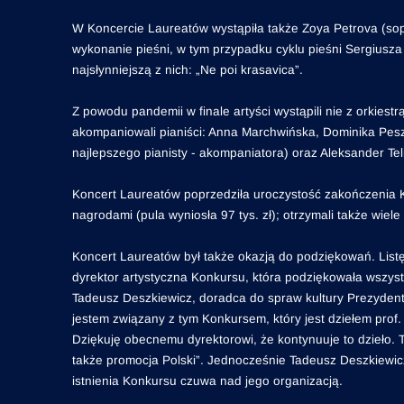
W Koncercie Laureatów wystąpiła także Zoya Petrova (sop
wykonanie pieśni, w tym przypadku cyklu pieśni Sergius
najsłynniejszą z nich: „Ne poi krasavica”.
Z powodu pandemii w finale artyści wystąpili nie z orkies
akompaniowali pianiści: Anna Marchwińska, Dominika Peszk
najlepszego pianisty - akompaniatora) oraz Aleksander Tel
Koncert Laureatów poprzedziła uroczystość zakończenia K
nagrodami (pula wyniosła 97 tys. zł); otrzymali także wie
Koncert Laureatów był także okazją do podziękowań. List
dyrektor artystyczna Konkursu, która podziękowała wszystk
Tadeusz Deszkiewicz, doradca do spraw kultury Prezydenta
jestem związany z tym Konkursem, który jest dziełem prof.
Dziękuję obecnemu dyrektorowi, że kontynuuje to dzieło. 
także promocja Polski”. Jednocześnie Tadeusz Deszkiewicz
istnienia Konkursu czuwa nad jego organizacją.