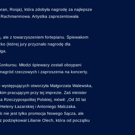
ran, Rosja), która zdobyła nagrodę za najlepsze
za Rachmaninowa. Artystka zaprezentowała
trą, ale z towarzyszeniem fortepianu. Śpiewakom
o (której jury przyznało nagrodę dla
iga.
onkursu. Młodzi śpiewacy zostali obsypani
le nagród rzeczowych i zaproszenia na koncerty.
ę występujących otworzyła Małgorzata Walewska,
im pracującym przy tej imprezie. Zaś minister
 Rzeczypospolitej Polskiej, mówił: „Od 30 lat
 Heleny Łazarskiej i Antoniego Malczaka.
To nie jest tylko promocja Nowego Sącza, ale
 podziękował Lilianie Olech, która od początku