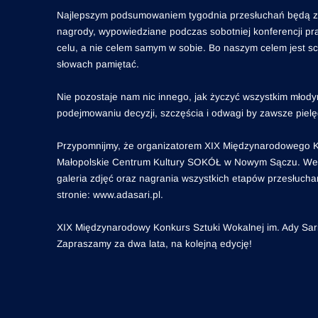
Najlepszym podsumowaniem tygodnia przesłuchań będą zap
nagrody, wypowiedziane podczas sobotniej konferencji pra
celu, a nie celem samym w sobie. Bo naszym celem jest sce
słowach pamiętać.
Nie pozostaje nam nic innego, jak życzyć wszystkim młod
podejmowaniu decyzji, szczęścia i odwagi by zawsze pie
Przypomnijmy, że organizatorem XIX Międzynarodowego Ko
Małopolskie Centrum Kultury SOKÓŁ w Nowym Sączu. Werdy
galeria zdjęć oraz nagrania wszystkich etapów przesłuch
stronie: www.adasari.pl.
XIX Międzynarodowy Konkurs Sztuki Wokalnej im. Ady Sari
Zapraszamy za dwa lata, na kolejną edycję!