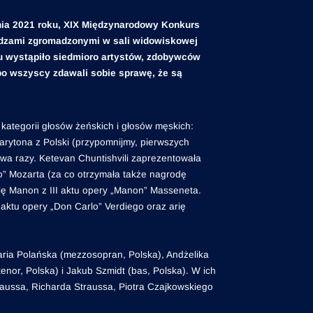
nia 2021 roku, XIX Międzynarodowy Konkurs
idzami zgromadzonymi w sali widowiskowej
wystąpiło siedmioro artystów, zdobywców
bo wszyscy zdawali sobie sprawę, że są
ategorii głosów żeńskich i głosów męskich:
 barytona z Polski (przypomnijmy, pierwszych
 dwa razy. Ketevan Chuntishvili zaprezentowała
aro” Mozarta (za co otrzymała także nagrodę
ię Manon z III aktu opery „Manon” Masseneta.
 aktu opery „Don Carlo” Verdiego oraz arię
 Maria Polańska (mezzosopran, Polska), Andżelika
nor, Polska) i Jakub Szmidt (bas, Polska). W ich
raussa, Richarda Straussa, Piotra Czajkowskiego