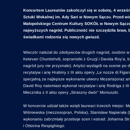
Koncertem Laureatów zakończył się w sobotę, 4 wrześ
Sztuki Wokalnej im. Ady Sari w Nowym Sączu. Przed w
Małopolskiego Centrum Kultury SOKÓŁ w Nowym Sączu 
najwyższych nagród. Publiczność nie szczędziła braw, 
świadkami rodzenia się nowych gwiazd.
Wieczór należał do zdobywców drugich nagród, osobno w k
Ketevan Chuntishvili, sopranistki z Gruzji i Davida Roy’a,
nagród jury nie przyznało). Artyści wystąpili na scenie po
recytatyw i arię Hrabiny z III aktu opery „Le nozze di Fig
specjalną za najlepsze wykonanie utworu Mozarta)oraz ar
David Roy natomiast wykonał recytatyw i arię Rodriga z III
Miecznika z II aktu opery „Straszny dwór” Moniuszki.
W koncercie udział także wzięli laureaci trzecich miejsc:
Wiśniewska (mezzosopran, Polska), Stanisław Napierała (te
wykonaniu zabrzmiały przeboje scen i estrad: Johanna St
i Ottorina Respighiego.