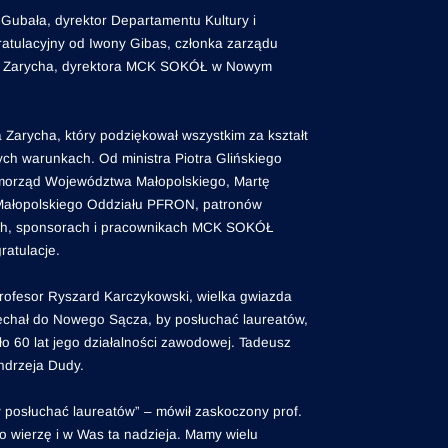
a Gubała, dyrektor Departamentu Kultury i
tulacyjny od Iwony Gibas, członka zarządu
ja Zarycha, dyrektora MCK SOKÓŁ w Nowym
 Zarycha, który podziękował wszystkim za kształt
ch warunkach. Od ministra Piotra Glińskiego
amorząd Województwa Małopolskiego, Martę
 Małopolskiego Oddziału PFRON, patronów
tach, sponsorach i pracownikach MCK SOKÓŁ
ratulacje.
Profesor Ryszard Karczykowski, wielka gwiazda
zyjechał do Nowego Sącza, by posłuchać laureatów,
o 60 lat jego działalności zawodowej. Tadeusz
Andrzeja Dudy.
by posłuchać laureatów” – mówił zaskoczony prof.
dzo wierzę i w Was ta nadzieja. Mamy wielu