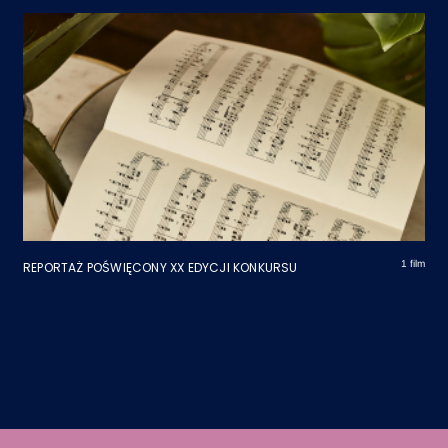
1 film
REPORTAŻ POŚWIĘCONY XX EDYCJI KONKURSU
Stopka