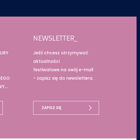
NEWSLETTER_
TURY
Jeśli chcesz otrzymywać
aktualności
festiwalowe na swój e-mail
IEGO
- zapisz się do newslettera.
WY
ZAPISZ SIĘ