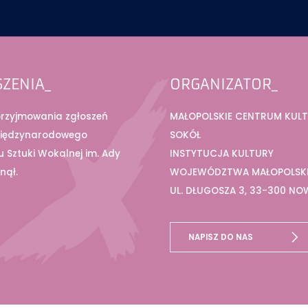
SZENIA_
ORGANIZATOR_
przyjmowania zgłoszeń
MAŁOPOLSKIE CENTRUM KUL
Międzynarodowego
SOKÓŁ
 Sztuki Wokalnej im. Ady
INSTYTUCJA KULTURY
nął.
WOJEWÓDZTWA MAŁOPOLSK
UL. DŁUGOSZA 3, 33-300 NO
SĄCZ
TEL. +48 18 448 26 10
NAPISZ DO NAS