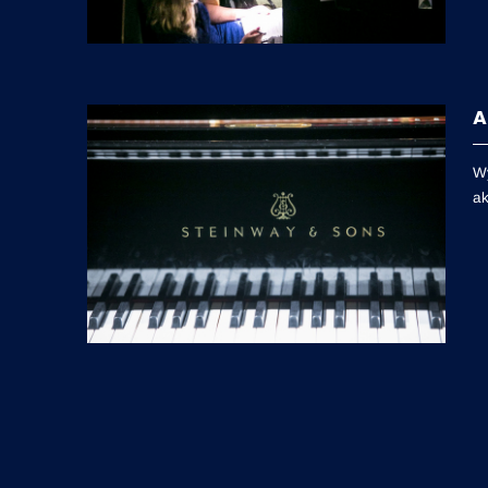
A
Wy
ak