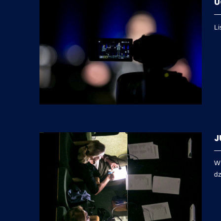
U
Li
J
W 
dz