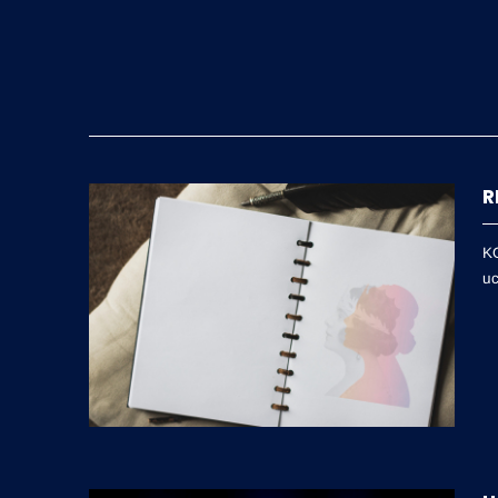
R
K
uc