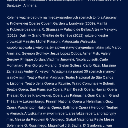
Santuzzy i Amneris.
Kolejne ważne debiuty na międzynarodowych scenach to rola Azuceny
w Królewskiej Operze Covent Garden w Londynie (2009), Mamki
w Kobiecie bez cienia R. Straussa w Palacio de Bellas Artes w Meksyku
(2012) i Dalili w Grand Théâtre de Genève (2012), gdzie orkiestrę
prowadził Maestro Michel Plasson. Małgorzata Walewska
współpracowała z wieloma światowej sławy dyrygentami takimi jak: Marco
Armiliato, Seymon Bychkov, Jesus Lopez Cobos, Asher Fish, Valery
Gergiev, Philippe Jordan, Vladimir Jurowski, Nicola Luisotti, Carlo
Montanaro, Pier Giorgio Morandi, Stefan Soltesz, Carlo Rizzi, Massimo
Zanetti czy Andriy Yurkevych. Wystąpiła na ponad 30 scenach słynnych
teatrów m.in. Teatro Real w Madrycie, Teatro Nacional de São Carlos
w Lisbonie, Teatro della Opera w Rzymie, Teatro Comunale w Bolonii,
Seattle Opera, San Francisco Opera, Palm Beach Opera, Hawaii Opera
Theater, Operze Krakowskiej, Opera Las Palmas na Gran Canarii, Grand
Théâtre w Luksemburgu, Finnish National Opera w Helsinkach, Graz
Opera, Washington National Opera, Baltimore Opera i Herodion Teather
w Atenach. Artystka ma w swoim repertuarze także repertuar oratoryjny
m.in. Messa da Requiem G. Verdiego, Stabat Mater oraz Petite Messe
Solennelle G. Rossiniego, Magnificat J.S. Bacha, IX Symfonia L. van