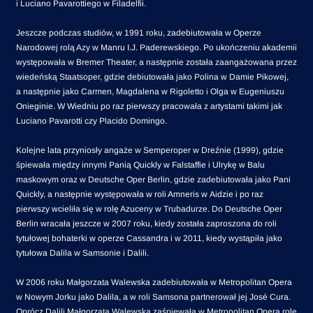
i Luciano Pavarottiego w Filadelfii.
Jeszcze podczas studiów, w 1991 roku, zadebiutowała w Operze
Narodowej rolą Azy w Manru I.J. Paderewskiego. Po ukończeniu akademii
występowała w Bremer Theater, a następnie została zaangażowana przez
wiedeńską Staatsoper, gdzie debiutowała jako Polina w Damie Pikowej,
a następnie jako Carmen, Magdalena w Rigoletto i Olga w Eugeniuszu
Onieginie. W Wiedniu po raz pierwszy pracowała z artystami takimi jak
Luciano Pavarotti czy Placido Domingo.
Kolejne lata przyniosły angaże w Semperoper w Dreźnie (1999), gdzie
śpiewała między innymi Panią Quickly w Falstaffie i Ulrykę w Balu
maskowym oraz w Deutsche Oper Berlin, gdzie zadebiutowała jako Pani
Quickly, a następnie występowała w roli Amneris w Aidzie i po raz
pierwszy wcieliła się w rolę Azuceny w Trubadurze. Do Deutsche Oper
Berlin wracała jeszcze w 2007 roku, kiedy została zaproszona do roli
tytułowej bohaterki w operze Cassandra i w 2011, kiedy wystąpiła jako
tytułowa Dalila w Samsonie i Dalili.
W 2006 roku Małgorzata Walewska zadebiutowała w Metropolitan Opera
w Nowym Jorku jako Dalila, a w roli Samsona partnerował jej José Cura.
Oprócz Dalili Małgorzata Walewska zaśpiewała w Metropolitan Opera role