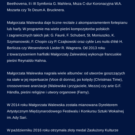
Beethovena, II i III Symfonia G. Mahlera, Msza C-dur Koronacyjna W.A.
Mozarta czy Te Deum A. Brucknera.
Małgorzata Walewska daje liczne recitale z akompaniamentem fortepianu
lub harfy. W programie ma wiele pieśni kompozytorów polskich
i zagranicznych takich jak: G. Fauré, F. Schubert, St. Moniuszko, K.
Szymanowski, F. Chopin czy P. Czajkowski oraz cykle Les nuits d'été H.
Berlioza czy Wesendonck Lieder R. Wagnera. Od 2013 roku
z towarzyszeniem harfistki Małgorzaty Zalewskiej wykonuje francuskie
pieśni Reynaldo Hahna.
Małgorzata Walewska nagrała wiele albumów: od utworów goszczących
na stałe w jej repertuarze (Voce di donna), po kolędy (Christmas Time),
crossoverowe aranżacje (Walewska i przyjaciele, Mezzo) czy arie G.F.
Händla, pieśni religijne i utwory organowe (Farny).
W 2014 roku Małgorzata Walewska została mianowana Dyrektorem
Artystycznym Międzynarodowego Festiwalu i Konkursu Sztuki Wokalnej
im. Ady Sari.
W październiku 2016 roku otrzymała złoty medal Zasłużony Kulturze