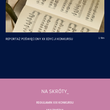
1 film
REPORTAŻ POŚWIĘCONY XX EDYCJI KONKURSU
Stopka
NA SKRÓTY_
REGULAMIN XXI KONKURSU