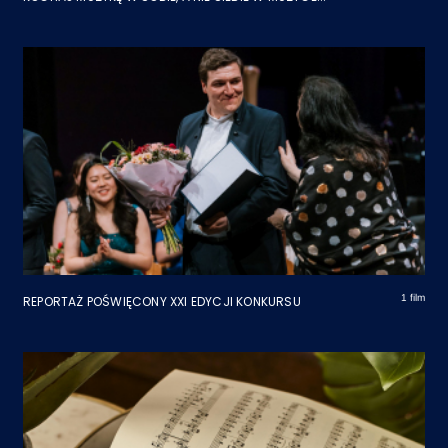
1 film
REPORTAŻ POŚWIĘCONY XXI EDYCJI KONKURSU