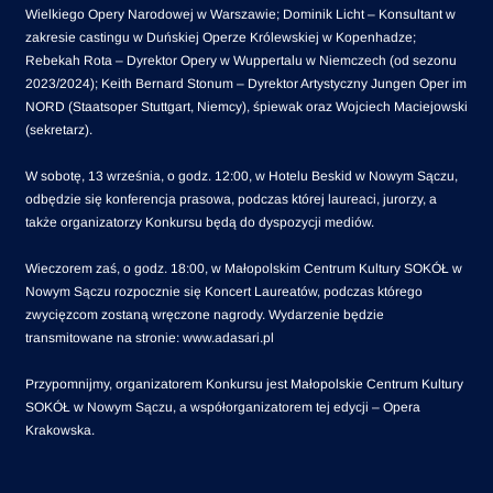
Wielkiego Opery Narodowej w Warszawie; Dominik Licht – Konsultant w
zakresie castingu w Duńskiej Operze Królewskiej w Kopenhadze;
Rebekah Rota – Dyrektor Opery w Wuppertalu w Niemczech (od sezonu
2023/2024); Keith Bernard Stonum – Dyrektor Artystyczny Jungen Oper im
NORD (Staatsoper Stuttgart, Niemcy), śpiewak oraz Wojciech Maciejowski
(sekretarz).
W sobotę, 13 września, o godz. 12:00, w Hotelu Beskid w Nowym Sączu,
odbędzie się konferencja prasowa, podczas której laureaci, jurorzy, a
także organizatorzy Konkursu będą do dyspozycji mediów.
Wieczorem zaś, o godz. 18:00, w Małopolskim Centrum Kultury SOKÓŁ w
Nowym Sączu rozpocznie się Koncert Laureatów, podczas którego
zwycięzcom zostaną wręczone nagrody. Wydarzenie będzie
transmitowane na stronie: www.adasari.pl
Przypomnijmy, organizatorem Konkursu jest Małopolskie Centrum Kultury
SOKÓŁ w Nowym Sączu, a współorganizatorem tej edycji – Opera
Krakowska.