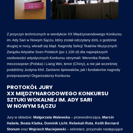
Z przyczyn technicznych w werdykcie XX Międzynarodowego Konkursu
im. Ady Sari w Nowym Sączu, który został odczytany dziś, o godzinie
drugiej w nocy, wkradł się błąd. Nagrodę Sekcji Teatrów Muzycznych
Związku Artystów Scen Polskich (po 1.100 zł) dla największych
osobowości artystycznych Konkursu otrzymali: Weronika Rabek,
mezzosopran (Polska) i Liang Wei, tenor (Chiny), a nie jak wcześniej
podaliśmy Justyna Khil. Zarówno śpiewaków, jak i fundatorów nagrody
przepraszamy! Organizatorzy Konkursu
PROTOKÓŁ JURY
XX MIĘDZYNARODOWEGO KONKURSU
SZTUKI WOKALNEJ IM. ADY SARI
W NOWYM SĄCZU
Jury w składzie:
Małgorzata Walewska
– przewodnicząca,
Marcin
Habela
,
Beata Klatka
,
Dominik Licht
,
Rebekah Rota
,
Keith Bernard
Stonum
oraz
Wojciech Maciejowski
– sekretarz, przyznało następujące