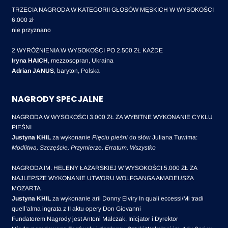
TRZECIA NAGRODA W KATEGORII GŁOSÓW MĘSKICH W WYSOKOŚCI
6.000 zł
nie przyznano
2 WYRÓŻNIENIA W WYSOKOŚCI PO 2.500 ZŁ KAŻDE
Iryna HAICH
, mezzosopran, Ukraina
Adrian JANUS
, baryton, Polska
NAGRODY SPECJALNE
NAGRODA W WYSOKOŚCI 3.000 ZŁ ZA WYBITNE WYKONANIE CYKLU
PIEŚNI
Justyna KHIL
za wykonanie
Pięciu pieśni
do słów Juliana Tuwima:
Modlitwa, Szczęście, Przymierze, Erratum, Wszystko
NAGRODA IM. HELENY ŁAZARSKIEJ W WYSOKOŚCI 5.000 ZŁ ZA
NAJLEPSZE WYKONANIE UTWORU WOLFGANGA AMADEUSZA
MOZARTA
Justyna KHIL
za wykonanie arii Donny Elviry In quali eccessi/Mi tradi
quell’alma ingrata z II aktu opery Don Giovanni
Fundatorem Nagrody jest Antoni Malczak, Inicjator i Dyrektor