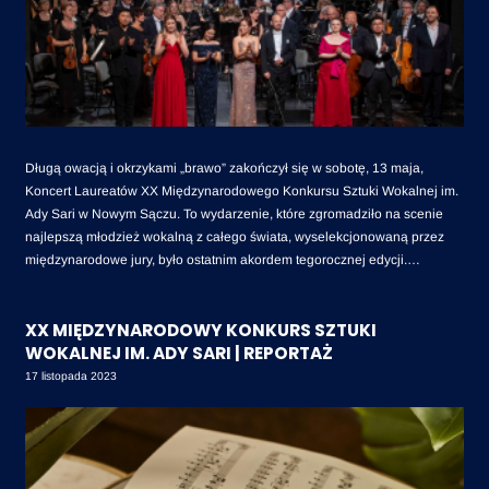
Długą owacją i okrzykami „brawo” zakończył się w sobotę, 13 maja,
Koncert Laureatów XX Międzynarodowego Konkursu Sztuki Wokalnej im.
Ady Sari w Nowym Sączu. To wydarzenie, które zgromadziło na scenie
najlepszą młodzież wokalną z całego świata, wyselekcjonowaną przez
międzynarodowe jury, było ostatnim akordem tegorocznej edycji.
„Staraliśmy się docenić i uhonorować Państwa. Wszyscy jesteście
wspaniali i obiecujący” – zwróciła się do laureatów, przed ich wieczornym
XX MIĘDZYNARODOWY KONKURS SZTUKI
występem, Małgorzata Walewska, przewodnicząca jury i Dyrektor
WOKALNEJ IM. ADY SARI | REPORTAŻ
Artystyczna Konkursu.
17 listopada 2023