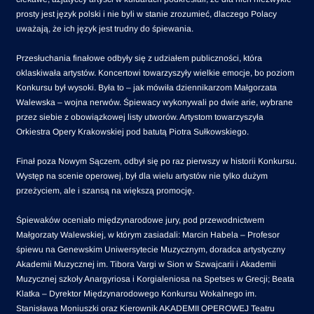
prosty jest język polski i nie byli w stanie zrozumieć, dlaczego Polacy
uważają, że ich język jest trudny do śpiewania.
Przesłuchania finałowe odbyły się z udziałem publiczności, która
oklaskiwała artystów. Koncertowi towarzyszyły wielkie emocje, bo poziom
Konkursu był wysoki. Była to – jak mówiła dziennikarzom Małgorzata
Walewska – wojna nerwów. Śpiewacy wykonywali po dwie arie, wybrane
przez siebie z obowiązkowej listy utworów. Artystom towarzyszyła
Orkiestra Opery Krakowskiej pod batutą Piotra Sułkowskiego.
Finał poza Nowym Sączem, odbył się po raz pierwszy w historii Konkursu.
Występ na scenie operowej, był dla wielu artystów nie tylko dużym
przeżyciem, ale i szansą na większą promocję.
Śpiewaków oceniało międzynarodowe jury, pod przewodnictwem
Małgorzaty Walewskiej, w którym zasiadali: Marcin Habela – Profesor
śpiewu na Genewskim Uniwersytecie Muzycznym, doradca artystyczny
Akademii Muzycznej im. Tibora Vargi w Sion w Szwajcarii i Akademii
Muzycznej szkoły Anargyriosa i Korgialeniosa na Spetses w Grecji; Beata
Klatka – Dyrektor Międzynarodowego Konkursu Wokalnego im.
Stanisława Moniuszki oraz Kierownik AKADEMII OPEROWEJ Teatru