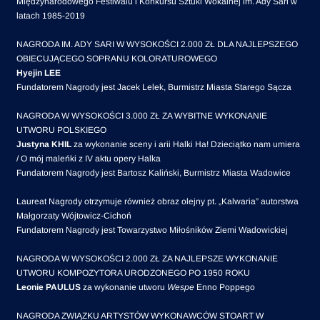
Międzynarodowego Festiwalu i Konkursu Sztuki Wokalnej im. Ady Sari w
latach 1985-2019
NAGRODA IM. ADY SARI W WYSOKOŚCI 2.000 ZŁ DLA NAJLEPSZEGO
OBIECUJĄCEGO SOPRANU KOLORATUROWEGO
Hyejin LEE
Fundatorem Nagrody jest Jacek Lelek, Burmistrz Miasta Starego Sącza
NAGRODA W WYSOKOŚCI 3.000 ZŁ ZA WYBITNE WYKONANIE
UTWORU POLSKIEGO
Justyna KHIL
za wykonanie sceny i arii Halki Ha! Dzieciątko nam umiera
/ O mój maleńki z IV aktu opery Halka
Fundatorem Nagrody jest Bartosz Kaliński, Burmistrz Miasta Wadowice
Laureat Nagrody otrzymuje również obraz olejny pt. „Kalwaria” autorstwa
Małgorzaty Wójtowicz-Cichoń
Fundatorem Nagrody jest Towarzystwo Miłośników Ziemi Wadowickiej
NAGRODA W WYSOKOŚCI 2.000 ZŁ ZA NAJLEPSZE WYKONANIE
UTWORU KOMPOZYTORA URODZONEGO PO 1950 ROKU
Leonie PAULUS
za wykonanie utworu
Wespe
Enno Poppego
NAGRODA ZWIĄZKU ARTYSTÓW WYKONAWCÓW STOART W